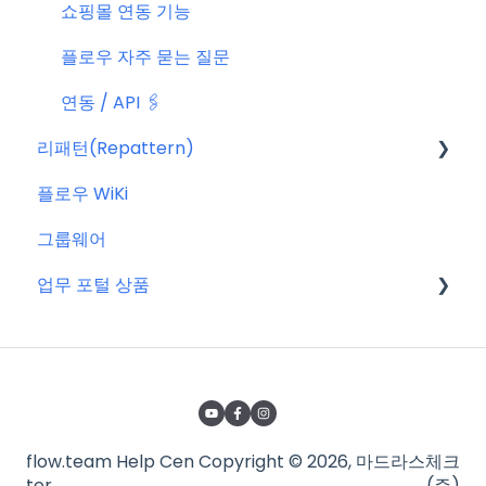
쇼핑몰 연동 기능
플로우 자주 묻는 질문
연동 / API 🖇️
리패턴(Repattern)
플로우 WiKi
리패턴(Repattern) (NEW)
그룹웨어
리패턴 기본 AI 기능
업무 포털 상품
마이크로소프트(MS)
구글워크스페이스(GWS)
줌(Zoom)
flow.team Help Cen
Copyright © 2026, 마드라스체크
타임인아웃(근태관리서비스)
ter
(주)