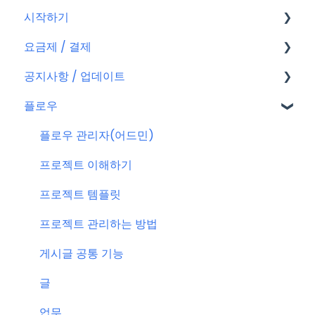
시작하기
요금제 / 결제
회원가입
공지사항 / 업데이트
플로우 계정
요금제
플로우
결제
공지사항
결제 관련 자주 묻는 질문
특별 프로모션
플로우 관리자(어드민)
신규 업데이트 (PC&서버)
프로젝트 이해하기
서버 작업
프로젝트 템플릿
KT cloud BizWorks 서버 작업
프로젝트 관리하는 방법
공지 관련 자주 묻는 질문
게시글 공통 기능
글
업무