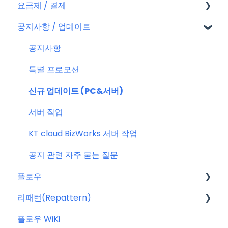
요금제 / 결제
회원가입
공지사항 / 업데이트
플로우 계정
요금제
결제
공지사항
결제 관련 자주 묻는 질문
특별 프로모션
신규 업데이트 (PC&서버)
서버 작업
KT cloud BizWorks 서버 작업
공지 관련 자주 묻는 질문
플로우
리패턴(Repattern)
플로우 관리자(어드민)
플로우 WiKi
프로젝트 이해하기
리패턴(Repattern) (NEW)