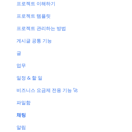
신규 업데이트 (PC&서버)
프로젝트 이해하기
서버 작업
프로젝트 템플릿
KT cloud BizWorks 서버 작업
프로젝트 관리하는 방법
공지 관련 자주 묻는 질문
게시글 공통 기능
글
업무
일정 & 할 일
비즈니스 요금제 전용 기능 🚀
파일함
채팅
알림