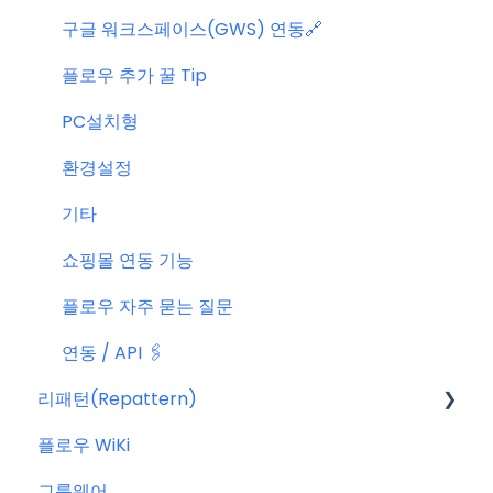
구글 워크스페이스(GWS) 연동🔗
플로우 추가 꿀 Tip
PC설치형
환경설정
기타
쇼핑몰 연동 기능
플로우 자주 묻는 질문
연동 / API 🖇️
리패턴(Repattern)
플로우 WiKi
리패턴(Repattern) (NEW)
그룹웨어
리패턴 기본 AI 기능