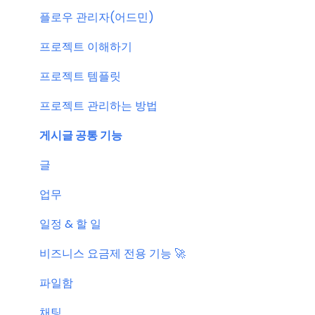
결제 관련 자주 묻는 질문
특별 프로모션
플로우 관리자(어드민)
신규 업데이트 (PC&서버)
프로젝트 이해하기
서버 작업
프로젝트 템플릿
KT cloud BizWorks 서버 작업
프로젝트 관리하는 방법
공지 관련 자주 묻는 질문
게시글 공통 기능
글
업무
일정 & 할 일
비즈니스 요금제 전용 기능 🚀
파일함
채팅