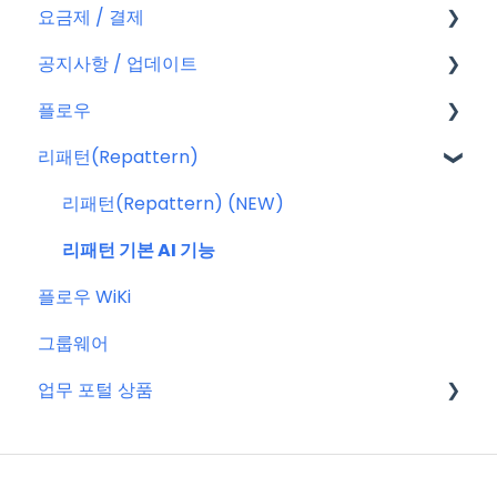
요금제 / 결제
회원가입
공지사항 / 업데이트
플로우 계정
요금제
플로우
결제
공지사항
리패턴(Repattern)
결제 관련 자주 묻는 질문
특별 프로모션
플로우 관리자(어드민)
신규 업데이트 (PC&서버)
프로젝트 이해하기
리패턴(Repattern) (NEW)
서버 작업
프로젝트 템플릿
리패턴 기본 AI 기능
플로우 WiKi
KT cloud BizWorks 서버 작업
프로젝트 관리하는 방법
그룹웨어
공지 관련 자주 묻는 질문
게시글 공통 기능
업무 포털 상품
글
업무
마이크로소프트(MS)
일정 & 할 일
구글워크스페이스(GWS)