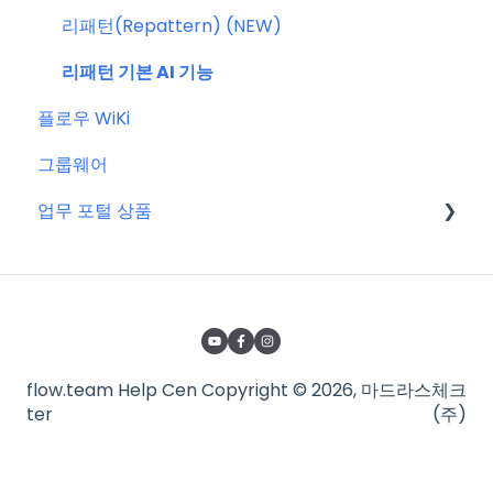
신규 업데이트 (PC&서버)
프로젝트 이해하기
리패턴(Repattern) (NEW)
서버 작업
프로젝트 템플릿
리패턴 기본 AI 기능
플로우 WiKi
KT cloud BizWorks 서버 작업
프로젝트 관리하는 방법
그룹웨어
공지 관련 자주 묻는 질문
게시글 공통 기능
업무 포털 상품
글
업무
마이크로소프트(MS)
일정 & 할 일
구글워크스페이스(GWS)
비즈니스 요금제 전용 기능 🚀
줌(Zoom)
flow.team Help Cen
Copyright © 2026, 마드라스체크
파일함
타임인아웃(근태관리서비스)
ter
(주)
채팅
어도비(Adobe)
알림