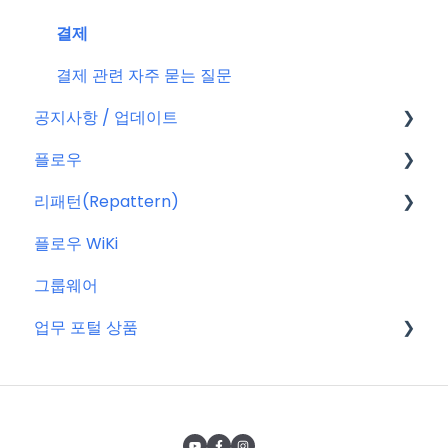
결제
결제 관련 자주 묻는 질문
공지사항 / 업데이트
플로우
공지사항
리패턴(Repattern)
특별 프로모션
플로우 관리자(어드민)
플로우 WiKi
신규 업데이트 (PC&서버)
프로젝트 이해하기
리패턴(Repattern) (NEW)
그룹웨어
서버 작업
프로젝트 템플릿
리패턴 기본 AI 기능
업무 포털 상품
KT cloud BizWorks 서버 작업
프로젝트 관리하는 방법
공지 관련 자주 묻는 질문
게시글 공통 기능
마이크로소프트(MS)
글
구글워크스페이스(GWS)