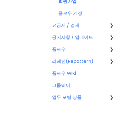
회원가입
플로우 계정
요금제 / 결제
공지사항 / 업데이트
요금제
플로우
결제
공지사항
리패턴(Repattern)
결제 관련 자주 묻는 질문
특별 프로모션
플로우 관리자(어드민)
플로우 WiKi
신규 업데이트 (PC&서버)
프로젝트 이해하기
리패턴(Repattern) (NE
W)
그룹웨어
서버 작업
프로젝트 템플릿
리패턴 기본 AI 기능
업무 포털 상품
KT cloud BizWorks 서버
프로젝트 관리하는 방법
작업
게시글 공통 기능
마이크로소프트(MS)
공지 관련 자주 묻는 질문
글
구글워크스페이스(GWS)