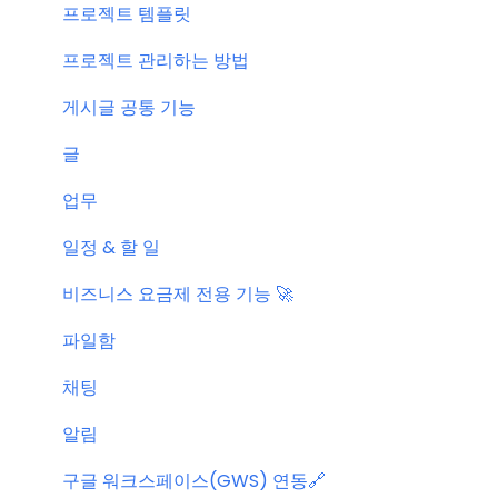
서버 작업
프로젝트 템플릿
KT cloud BizWorks 서버 작업
프로젝트 관리하는 방법
공지 관련 자주 묻는 질문
게시글 공통 기능
글
업무
일정 & 할 일
비즈니스 요금제 전용 기능 🚀
파일함
채팅
알림
구글 워크스페이스(GWS) 연동🔗