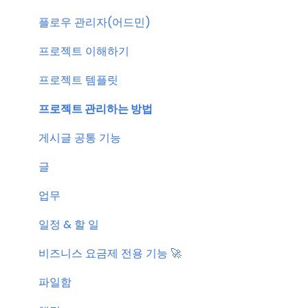
결제 관련 자주 묻는 질문
특별 프로모션
플로우 관리자(어드민)
신규 업데이트 (PC&서버)
프로젝트 이해하기
서버 작업
프로젝트 템플릿
KT cloud BizWorks 서버 작업
프로젝트 관리하는 방법
공지 관련 자주 묻는 질문
게시글 공통 기능
글
업무
일정 & 할 일
비즈니스 요금제 전용 기능 🚀
파일함