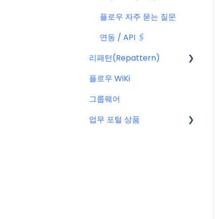
플로우 자주 묻는 질문
연동 / API 🖇️
리패턴(Repattern)
플로우 WiKi
리패턴(Repattern) (NE
W)
그룹웨어
리패턴 기본 AI 기능
업무 포털 상품
마이크로소프트(MS)
구글워크스페이스(GWS)
줌(Zoom)
타임인아웃(근태관리서비
스)