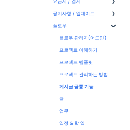
요금제 / 결제
회원가입
공지사항 / 업데이트
플로우 계정
요금제
플로우
결제
공지사항
결제 관련 자주 묻는 질문
특별 프로모션
플로우 관리자(어드민)
신규 업데이트 (PC&서버)
프로젝트 이해하기
서버 작업
프로젝트 템플릿
KT cloud BizWorks 서버
프로젝트 관리하는 방법
작업
게시글 공통 기능
공지 관련 자주 묻는 질문
글
업무
일정 & 할 일