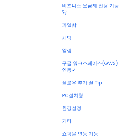
비즈니스 요금제 전용 기능
🚀
파일함
채팅
알림
구글 워크스페이스(GWS)
연동🔗
플로우 추가 꿀 Tip
PC설치형
환경설정
기타
쇼핑몰 연동 기능