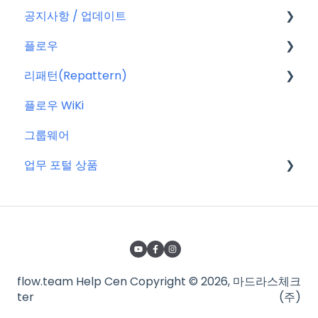
공지사항 / 업데이트
요금제
플로우
결제
공지사항
리패턴(Repattern)
결제 관련 자주 묻는 질문
특별 프로모션
플로우 관리자(어드민)
플로우 WiKi
신규 업데이트 (PC&서버)
프로젝트 이해하기
리패턴(Repattern) (NEW)
그룹웨어
서버 작업
프로젝트 템플릿
리패턴 기본 AI 기능
업무 포털 상품
KT cloud BizWorks 서버 작업
프로젝트 관리하는 방법
공지 관련 자주 묻는 질문
게시글 공통 기능
마이크로소프트(MS)
글
구글워크스페이스(GWS)
업무
줌(Zoom)
flow.team Help Cen
Copyright © 2026, 마드라스체크
일정 & 할 일
타임인아웃(근태관리서비스)
ter
(주)
비즈니스 요금제 전용 기능 🚀
어도비(Adobe)