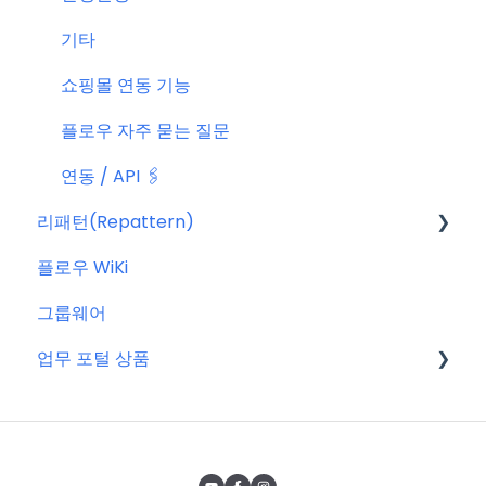
기타
쇼핑몰 연동 기능
플로우 자주 묻는 질문
연동 / API 🖇️
리패턴(Repattern)
플로우 WiKi
리패턴(Repattern) (NEW)
그룹웨어
리패턴 기본 AI 기능
업무 포털 상품
마이크로소프트(MS)
구글워크스페이스(GWS)