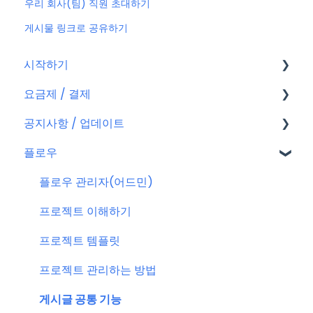
우리 회사(팀) 직원 초대하기
게시물 링크로 공유하기
시작하기
요금제 / 결제
회원가입
공지사항 / 업데이트
플로우 계정
요금제
플로우
결제
공지사항
결제 관련 자주 묻는 질문
특별 프로모션
플로우 관리자(어드민)
신규 업데이트 (PC&서버)
프로젝트 이해하기
서버 작업
프로젝트 템플릿
KT cloud BizWorks 서버 작업
프로젝트 관리하는 방법
공지 관련 자주 묻는 질문
게시글 공통 기능