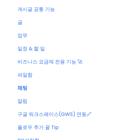
공지 관련 자주 묻는 질문
게시글 공통 기능
글
업무
일정 & 할 일
비즈니스 요금제 전용 기능 🚀
파일함
채팅
알림
구글 워크스페이스(GWS) 연동🔗
플로우 추가 꿀 Tip