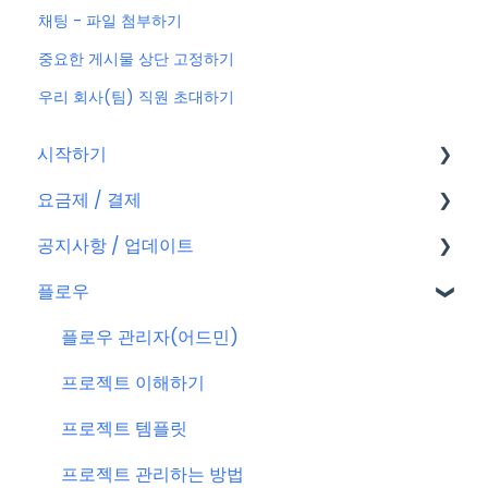
채팅 - 파일 첨부하기
중요한 게시물 상단 고정하기
우리 회사(팀) 직원 초대하기
시작하기
요금제 / 결제
회원가입
공지사항 / 업데이트
플로우 계정
요금제
플로우
결제
공지사항
결제 관련 자주 묻는 질문
특별 프로모션
플로우 관리자(어드민)
신규 업데이트 (PC&서버)
프로젝트 이해하기
서버 작업
프로젝트 템플릿
KT cloud BizWorks 서버 작업
프로젝트 관리하는 방법