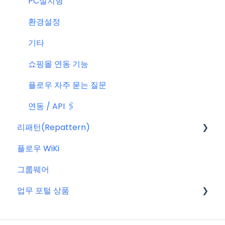
PC설치형
환경설정
기타
쇼핑몰 연동 기능
플로우 자주 묻는 질문
연동 / API 🖇️
리패턴(Repattern)
플로우 WiKi
리패턴(Repattern) (NEW)
그룹웨어
리패턴 기본 AI 기능
업무 포털 상품
마이크로소프트(MS)