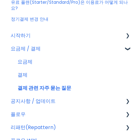
유료 플랜(Starter/Standard/Pro)은 이용료가 어떻게 되나
요?
정기결제 변경 안내
시작하기
요금제 / 결제
회원가입
플로우 계정
요금제
결제
결제 관련 자주 묻는 질문
공지사항 / 업데이트
플로우
공지사항
리패턴(Repattern)
특별 프로모션
플로우 관리자(어드민)