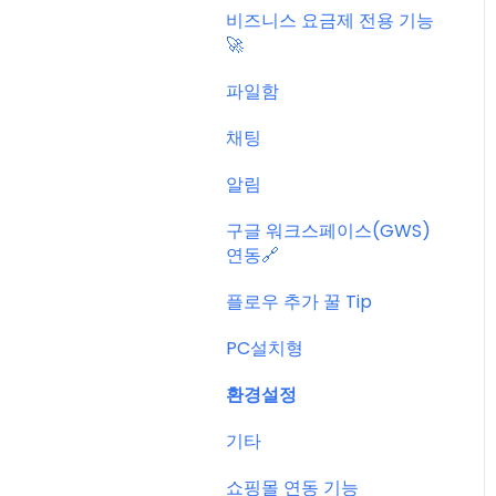
비즈니스 요금제 전용 기능
🚀
파일함
채팅
알림
구글 워크스페이스(GWS)
연동🔗
플로우 추가 꿀 Tip
PC설치형
환경설정
기타
쇼핑몰 연동 기능