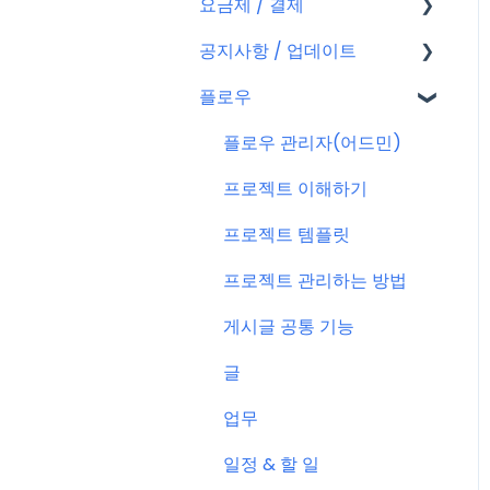
요금제 / 결제
회원가입
공지사항 / 업데이트
플로우 계정
요금제
플로우
결제
공지사항
결제 관련 자주 묻는 질문
특별 프로모션
플로우 관리자(어드민)
신규 업데이트 (PC&서버)
프로젝트 이해하기
서버 작업
프로젝트 템플릿
KT cloud BizWorks 서버
프로젝트 관리하는 방법
작업
게시글 공통 기능
공지 관련 자주 묻는 질문
글
업무
일정 & 할 일