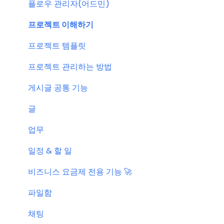
결제 관련 자주 묻는 질문
특별 프로모션
플로우 관리자(어드민)
신규 업데이트 (PC&서버)
프로젝트 이해하기
서버 작업
프로젝트 템플릿
KT cloud BizWorks 서버 작업
프로젝트 관리하는 방법
공지 관련 자주 묻는 질문
게시글 공통 기능
글
업무
일정 & 할 일
비즈니스 요금제 전용 기능 🚀
파일함
채팅