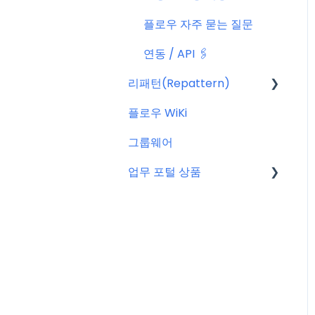
플로우 자주 묻는 질문
연동 / API 🖇️
리패턴(Repattern)
플로우 WiKi
리패턴(Repattern) (NE
W)
그룹웨어
리패턴 기본 AI 기능
업무 포털 상품
마이크로소프트(MS)
구글워크스페이스(GWS)
줌(Zoom)
타임인아웃(근태관리서비
스)