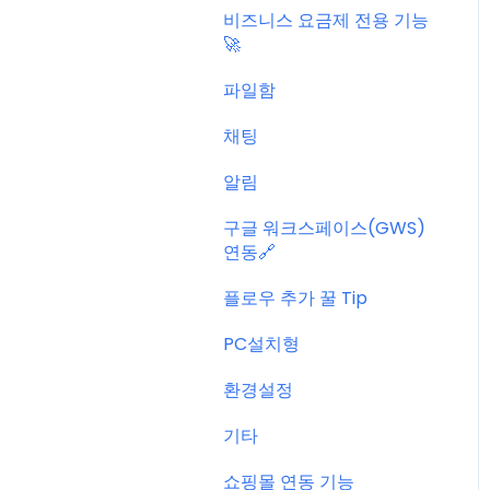
비즈니스 요금제 전용 기능
🚀
파일함
채팅
알림
구글 워크스페이스(GWS)
연동🔗
플로우 추가 꿀 Tip
PC설치형
환경설정
기타
쇼핑몰 연동 기능