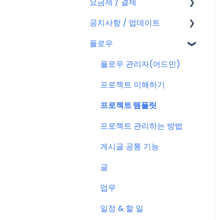
요금제 / 결제
회원가입
공지사항 / 업데이트
플로우 계정
요금제
플로우
결제
공지사항
결제 관련 자주 묻는 질문
특별 프로모션
플로우 관리자(어드민)
신규 업데이트 (PC&서버)
프로젝트 이해하기
서버 작업
프로젝트 템플릿
KT cloud BizWorks 서버
프로젝트 관리하는 방법
작업
게시글 공통 기능
공지 관련 자주 묻는 질문
글
업무
일정 & 할 일