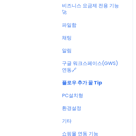
비즈니스 요금제 전용 기능
🚀
파일함
채팅
알림
구글 워크스페이스(GWS)
연동🔗
플로우 추가 꿀 Tip
PC설치형
환경설정
기타
쇼핑몰 연동 기능