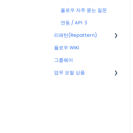
플로우 자주 묻는 질문
연동 / API 🖇️
리패턴(Repattern)
플로우 WiKi
리패턴(Repattern) (NE
W)
그룹웨어
리패턴 기본 AI 기능
업무 포털 상품
마이크로소프트(MS)
구글워크스페이스(GWS)
줌(Zoom)
타임인아웃(근태관리서비
스)