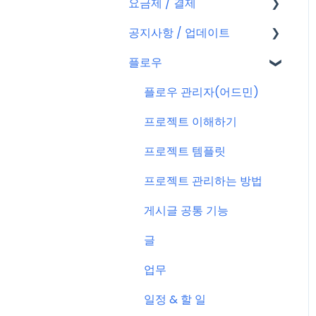
요금제 / 결제
회원가입
공지사항 / 업데이트
플로우 계정
요금제
플로우
결제
공지사항
결제 관련 자주 묻는 질문
특별 프로모션
플로우 관리자(어드민)
신규 업데이트 (PC&서버)
프로젝트 이해하기
서버 작업
프로젝트 템플릿
KT cloud BizWorks 서버
프로젝트 관리하는 방법
작업
게시글 공통 기능
공지 관련 자주 묻는 질문
글
업무
일정 & 할 일