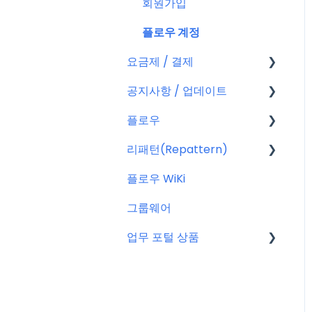
회원가입
플로우 계정
요금제 / 결제
공지사항 / 업데이트
요금제
플로우
결제
공지사항
리패턴(Repattern)
결제 관련 자주 묻는 질문
특별 프로모션
플로우 관리자(어드민)
플로우 WiKi
신규 업데이트 (PC&서버)
프로젝트 이해하기
리패턴(Repattern) (NE
W)
그룹웨어
서버 작업
프로젝트 템플릿
리패턴 기본 AI 기능
업무 포털 상품
KT cloud BizWorks 서버
프로젝트 관리하는 방법
작업
게시글 공통 기능
마이크로소프트(MS)
공지 관련 자주 묻는 질문
글
구글워크스페이스(GWS)