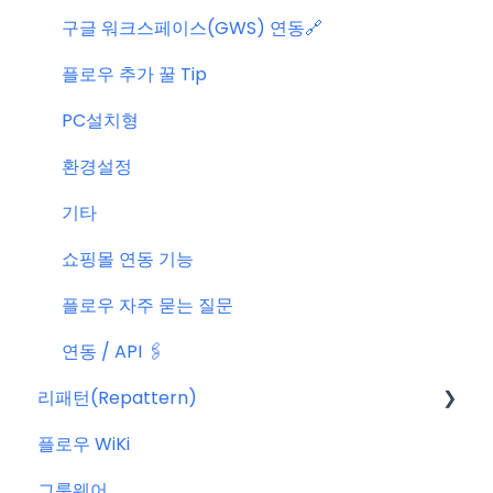
구글 워크스페이스(GWS) 연동🔗
플로우 추가 꿀 Tip
PC설치형
환경설정
기타
쇼핑몰 연동 기능
플로우 자주 묻는 질문
연동 / API 🖇️
리패턴(Repattern)
플로우 WiKi
리패턴(Repattern) (NEW)
그룹웨어
리패턴 기본 AI 기능