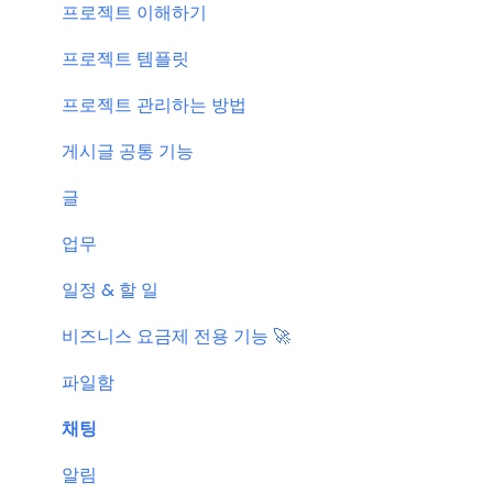
신규 업데이트 (PC&서버)
프로젝트 이해하기
서버 작업
프로젝트 템플릿
KT cloud BizWorks 서버 작업
프로젝트 관리하는 방법
공지 관련 자주 묻는 질문
게시글 공통 기능
글
업무
일정 & 할 일
비즈니스 요금제 전용 기능 🚀
파일함
채팅
알림