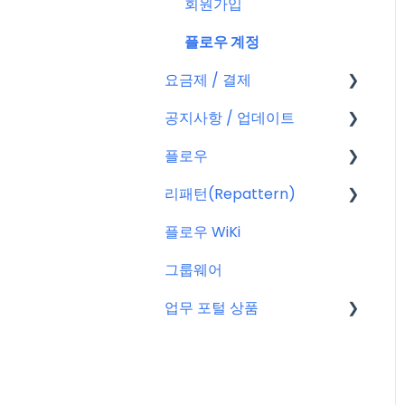
회원가입
플로우 계정
요금제 / 결제
공지사항 / 업데이트
요금제
플로우
결제
공지사항
리패턴(Repattern)
결제 관련 자주 묻는 질문
특별 프로모션
플로우 관리자(어드민)
플로우 WiKi
신규 업데이트 (PC&서버)
프로젝트 이해하기
리패턴(Repattern) (NE
W)
그룹웨어
서버 작업
프로젝트 템플릿
리패턴 기본 AI 기능
업무 포털 상품
KT cloud BizWorks 서버
프로젝트 관리하는 방법
작업
게시글 공통 기능
마이크로소프트(MS)
공지 관련 자주 묻는 질문
글
구글워크스페이스(GWS)