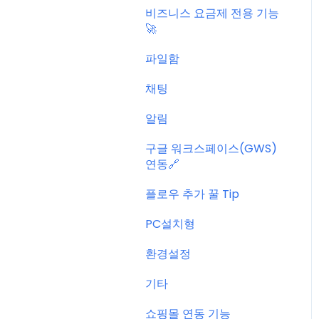
비즈니스 요금제 전용 기능
🚀
파일함
채팅
알림
구글 워크스페이스(GWS)
연동🔗
플로우 추가 꿀 Tip
PC설치형
환경설정
기타
쇼핑몰 연동 기능