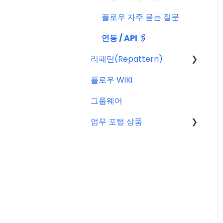
플로우 자주 묻는 질문
연동 / API 🖇️
리패턴(Repattern)
플로우 WiKi
리패턴(Repattern) (NE
W)
그룹웨어
리패턴 기본 AI 기능
업무 포털 상품
마이크로소프트(MS)
구글워크스페이스(GWS)
줌(Zoom)
타임인아웃(근태관리서비
스)