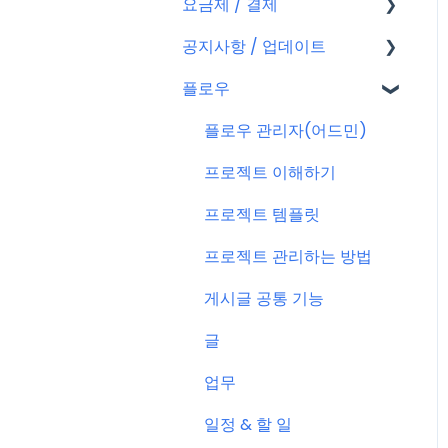
요금제 / 결제
회원가입
공지사항 / 업데이트
플로우 계정
요금제
플로우
결제
공지사항
결제 관련 자주 묻는 질문
특별 프로모션
플로우 관리자(어드민)
신규 업데이트 (PC&서버)
프로젝트 이해하기
서버 작업
프로젝트 템플릿
KT cloud BizWorks 서버
프로젝트 관리하는 방법
작업
게시글 공통 기능
공지 관련 자주 묻는 질문
글
업무
일정 & 할 일