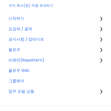
우리 회사(팀) 직원 초대하기
시작하기
요금제 / 결제
회원가입
공지사항 / 업데이트
플로우 계정
요금제
플로우
결제
공지사항
리패턴(Repattern)
결제 관련 자주 묻는 질문
특별 프로모션
플로우 관리자(어드민)
플로우 WiKi
신규 업데이트 (PC&서버)
프로젝트 이해하기
리패턴(Repattern) (NEW)
그룹웨어
서버 작업
프로젝트 템플릿
리패턴 기본 AI 기능
업무 포털 상품
KT cloud BizWorks 서버 작업
프로젝트 관리하는 방법
공지 관련 자주 묻는 질문
게시글 공통 기능
마이크로소프트(MS)