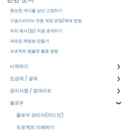
중요한 게시물 상단 고정하기
구글드라이브 연동 계정 변경/해제 방법
우리 회사(팀) 직원 초대하기
새로운 채팅방 만들기
프로젝트 템플릿 활용 방법
시작하기
요금제 / 결제
회원가입
공지사항 / 업데이트
플로우 계정
요금제
플로우
결제
공지사항
결제 관련 자주 묻는 질문
특별 프로모션
플로우 관리자(어드민)
신규 업데이트 (PC&서버)
프로젝트 이해하기