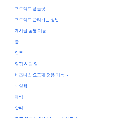
서버 작업
프로젝트 템플릿
KT cloud BizWorks 서버 작업
프로젝트 관리하는 방법
공지 관련 자주 묻는 질문
게시글 공통 기능
글
업무
일정 & 할 일
비즈니스 요금제 전용 기능 🚀
파일함
채팅
알림