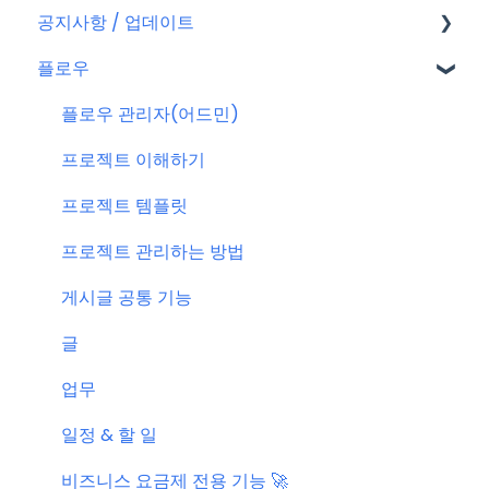
공지사항 / 업데이트
플로우 계정
요금제
플로우
결제
공지사항
결제 관련 자주 묻는 질문
특별 프로모션
플로우 관리자(어드민)
신규 업데이트 (PC&서버)
프로젝트 이해하기
서버 작업
프로젝트 템플릿
KT cloud BizWorks 서버 작업
프로젝트 관리하는 방법
공지 관련 자주 묻는 질문
게시글 공통 기능
글
업무
일정 & 할 일
비즈니스 요금제 전용 기능 🚀