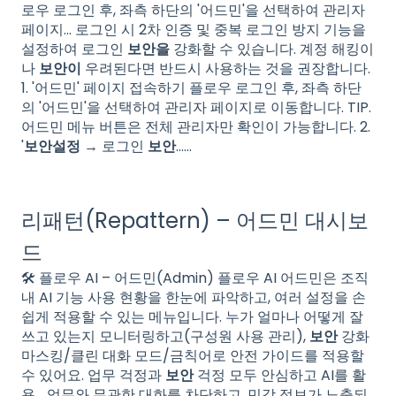
로우 로그인 후, 좌측 하단의 '어드민'을 선택하여 관리자
페이지… 로그인 시 2차 인증 및 중복 로그인 방지 기능을
설정하여 로그인
보안을
강화할 수 있습니다. 계정 해킹이
나
보안이
우려된다면 반드시 사용하는 것을 권장합니다.
1. '어드민' 페이지 접속하기 플로우 로그인 후, 좌측 하단
의 '어드민'을 선택하여 관리자 페이지로 이동합니다. TIP.
어드민 메뉴 버튼은 전체 관리자만 확인이 가능합니다. 2.
'
보안설정
→ 로그인
보안
…...
리패턴(Repattern) – 어드민 대시보
드
🛠️ 플로우 AI – 어드민(Admin) 플로우 AI 어드민은 조직
내 AI 기능 사용 현황을 한눈에 파악하고, 여러 설정을 손
쉽게 적용할 수 있는 메뉴입니다. 누가 얼마나 어떻게 잘
쓰고 있는지 모니터링하고(구성원 사용 관리),
보안
강화
마스킹/클린 대화 모드/금칙어로 안전 가이드를 적용할
수 있어요. 업무 걱정과
보안
걱정 모두 안심하고 AI를 활
용… 업무와 무관한 대화를 차단하고, 민감 정보가 노출되