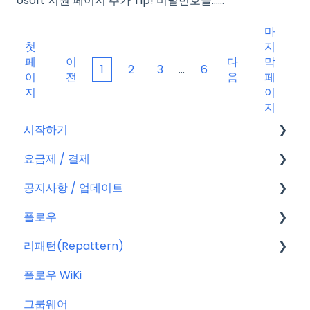
osoft 지원 페이지 추가 Tip! 비밀번호를…...
마
첫
지
페
이
다
막
1
2
3
...
6
이
전
음
페
지
이
지
시작하기
요금제 / 결제
회원가입
공지사항 / 업데이트
플로우 계정
요금제
플로우
결제
공지사항
리패턴(Repattern)
결제 관련 자주 묻는 질문
특별 프로모션
플로우 관리자(어드민)
플로우 WiKi
신규 업데이트 (PC&서버)
프로젝트 이해하기
리패턴(Repattern) (NEW)
그룹웨어
서버 작업
프로젝트 템플릿
리패턴 기본 AI 기능