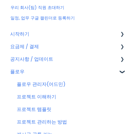
우리 회사(팀) 직원 초대하기
일정, 업무 구글 캘린더로 등록하기
시작하기
요금제 / 결제
회원가입
공지사항 / 업데이트
플로우 계정
요금제
플로우
결제
공지사항
결제 관련 자주 묻는 질문
특별 프로모션
플로우 관리자(어드민)
신규 업데이트 (PC&서버)
프로젝트 이해하기
서버 작업
프로젝트 템플릿
KT cloud BizWorks 서버 작업
프로젝트 관리하는 방법