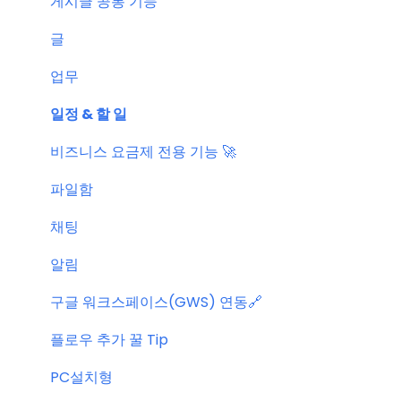
공지 관련 자주 묻는 질문
게시글 공통 기능
글
업무
일정 & 할 일
비즈니스 요금제 전용 기능 🚀
파일함
채팅
알림
구글 워크스페이스(GWS) 연동🔗
플로우 추가 꿀 Tip
PC설치형