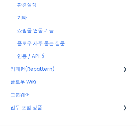
환경설정
기타
쇼핑몰 연동 기능
플로우 자주 묻는 질문
연동 / API 🖇️
리패턴(Repattern)
플로우 WiKi
리패턴(Repattern) (NEW)
그룹웨어
리패턴 기본 AI 기능
업무 포털 상품
마이크로소프트(MS)
구글워크스페이스(GWS)