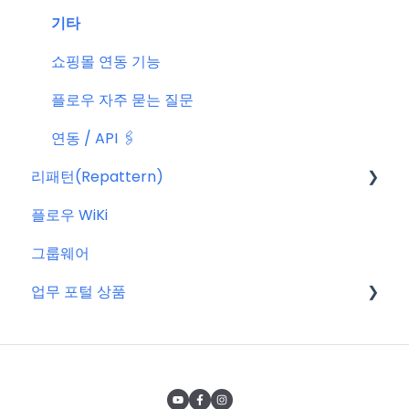
기타
쇼핑몰 연동 기능
플로우 자주 묻는 질문
연동 / API 🖇️
리패턴(Repattern)
플로우 WiKi
리패턴(Repattern) (NEW)
그룹웨어
리패턴 기본 AI 기능
업무 포털 상품
마이크로소프트(MS)
구글워크스페이스(GWS)
줌(Zoom)