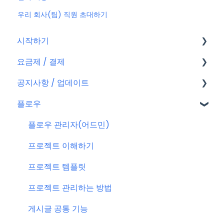
우리 회사(팀) 직원 초대하기
시작하기
요금제 / 결제
회원가입
공지사항 / 업데이트
플로우 계정
요금제
플로우
결제
공지사항
결제 관련 자주 묻는 질문
특별 프로모션
플로우 관리자(어드민)
신규 업데이트 (PC&서버)
프로젝트 이해하기
서버 작업
프로젝트 템플릿
KT cloud BizWorks 서버 작업
프로젝트 관리하는 방법
공지 관련 자주 묻는 질문
게시글 공통 기능