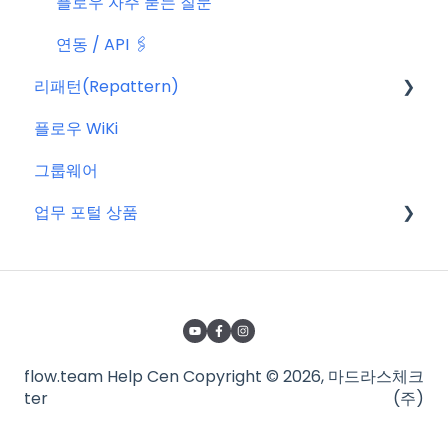
플로우 자주 묻는 질문
연동 / API 🖇️
리패턴(Repattern)
플로우 WiKi
리패턴(Repattern) (NEW)
그룹웨어
리패턴 기본 AI 기능
업무 포털 상품
마이크로소프트(MS)
구글워크스페이스(GWS)
줌(Zoom)
flow.team Help Cen
Copyright © 2026, 마드라스체크
타임인아웃(근태관리서비스)
ter
(주)
어도비(Adobe)