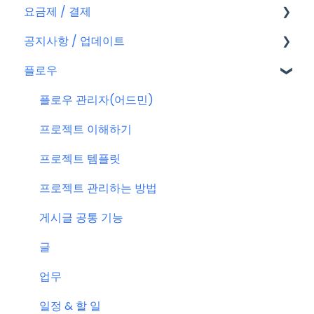
요금제 / 결제
회원가입
공지사항 / 업데이트
플로우 계정
요금제
플로우
결제
공지사항
결제 관련 자주 묻는 질문
특별 프로모션
플로우 관리자(어드민)
신규 업데이트 (PC&서버)
프로젝트 이해하기
서버 작업
프로젝트 템플릿
KT cloud BizWorks 서버 작업
프로젝트 관리하는 방법
공지 관련 자주 묻는 질문
게시글 공통 기능
글
업무
일정 & 할 일