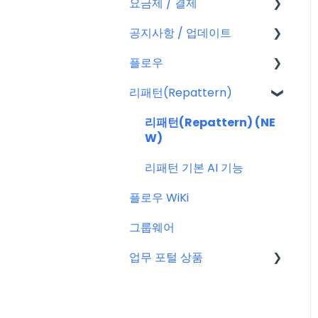
요금제 / 결제
회원가입
공지사항 / 업데이트
플로우 계정
요금제
플로우
결제
공지사항
리패턴(Repattern)
결제 관련 자주 묻는 질문
특별 프로모션
플로우 관리자(어드민)
신규 업데이트 (PC&서버)
프로젝트 이해하기
리패턴(Repattern) (NE
W)
서버 작업
프로젝트 템플릿
리패턴 기본 AI 기능
KT cloud BizWorks 서버
프로젝트 관리하는 방법
플로우 WiKi
작업
게시글 공통 기능
그룹웨어
공지 관련 자주 묻는 질문
글
업무 포털 상품
업무
마이크로소프트(MS)
일정 & 할 일
구글워크스페이스(GWS)